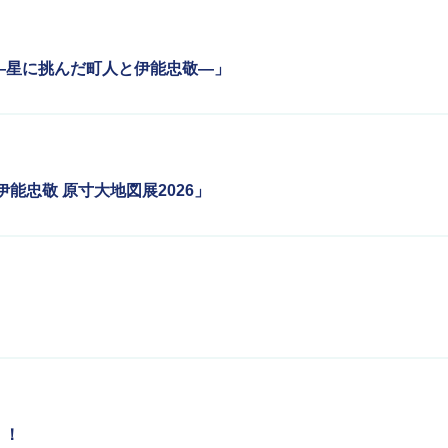
―星に挑んだ町人と伊能忠敬―」
能忠敬 原寸大地図展2026」
！！