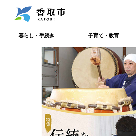
こ
の
ペ
ー
暮らし・手続き
子育て・教育
ジ
の
本
先
文
頭
こ
で
こ
す
か
ら