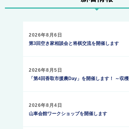
着
・
2026年8月6日
イ
第3回空き家相談会と将棋交流を開催します
ベ
ン
2026年8月5日
「第4回香取市援農Day」を開催します！ ～収
ト
情
2026年8月4日
報
山車会館ワークショップを開催します