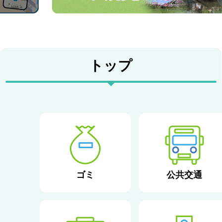
サ
イ
ト
目
トップ
的
か
ら
さ
ゴミ
公共交通
が
す