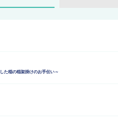
穫した稲の稲架掛けのお手伝い～