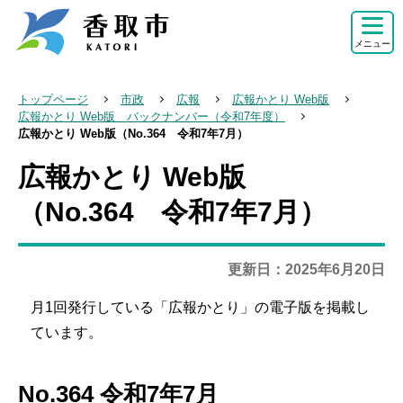
こ
の
メニュー
ペ
ー
トップページ
市政
広報
広報かとり Web版
ジ
広報かとり Web版 バックナンバー（令和7年度）
広報かとり Web版（No.364 令和7年7月）
の
先
広報かとり Web版
本
頭
文
（No.364 令和7年7月）
で
こ
す
こ
更新日：2025年6月20日
か
ら
月1回発行している「広報かとり」の電子版を掲載し
ています。
No.364 令和7年7月