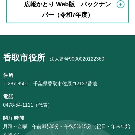
サ
文
広報かとり Web版 バックナン
ブ
こ
バー（令和7年度）
ナ
こ
ビ
ま
ゲ
で
サ
ー
ブ
シ
香取市役所
ナ
法人番号9000020122360
ョ
ビ
ン
ゲ
住所
こ
ー
〒287-8501 千葉県香取市佐原ロ2127番地
こ
シ
か
電話
ョ
ら
0478-54-1111（代表）
ン
こ
開庁時間
こ
月曜～金曜 午前8時30分～午後5時15分（祝日・年末年始
ま
を除く）