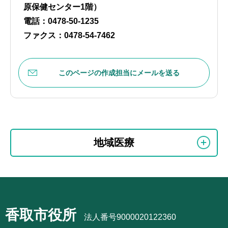
原保健センター1階）
電話：0478-50-1235
ファクス：0478-54-7462
このページの作成担当にメールを送る
本
サ
文
地域医療
ブ
こ
ナ
こ
ビ
ま
サ
ゲ
で
ブ
ー
香取市役所
ナ
法人番号9000020122360
シ
ビ