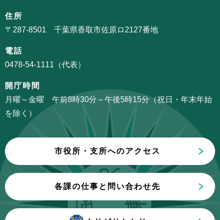
ョ
ゲ
住所
ン
ー
〒287-8501 千葉県香取市佐原ロ2127番地
こ
シ
こ
電話
ョ
か
0478-54-1111（代表）
ン
ら
こ
開庁時間
こ
月曜～金曜 午前8時30分～午後5時15分（祝日・年末年始
ま
を除く）
で
市役所・支所へのアクセス
各課の仕事と問い合わせ先