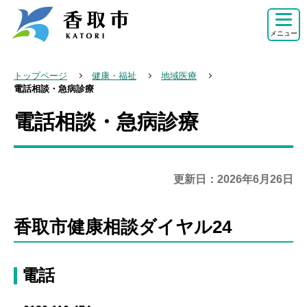
こ
の
メニュー
ペ
ー
トップページ
健康・福祉
地域医療
ジ
電話相談・急病診療
の
電話相談・急病診療
本
先
文
頭
こ
で
こ
更新日：2026年6月26日
す
か
ら
香取市健康相談ダイヤル24
電話