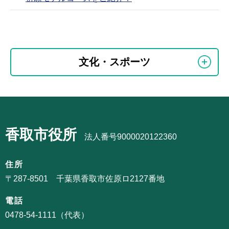
本
文
こ
サ
文化・スポーツ
こ
ブ
ま
ナ
で
ビ
サ
ゲ
ブ
ー
香取市役所
ナ
法人番号9000020122360
シ
ビ
ョ
ゲ
住所
ン
ー
〒287-8501 千葉県香取市佐原ロ2127番地
こ
シ
こ
電話
ョ
か
0478-54-1111（代表）
ン
ら