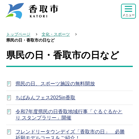
こ
の
メニュー
ペ
ー
トップページ
文化・スポーツ
ジ
県民の日・香取市の日など
の
県民の日・香取市の日など
本
先
文
頭
こ
で
こ
す
県民の日、スポーツ施設の無料開放
か
ら
ちばみんフェス2025in香取
令和7年度県民の日香取地域行事「ぐるぐるかと
り スタンプラリー」開催
フレンドリータウンデイズ「香取市の日」 必勝
祈願モデルコースをご紹介！