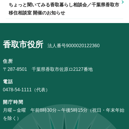
ちょっと聞いてみる香取暮らし相談会／千葉県香取市
移住相談室 開催のお知らせ
本
文
香取市役所
こ
法人番号9000020122360
こ
ま
住所
で
〒287-8501 千葉県香取市佐原ロ2127番地
電話
0478-54-1111（代表）
開庁時間
月曜～金曜 午前8時30分～午後5時15分（祝日・年末年始
を除く）