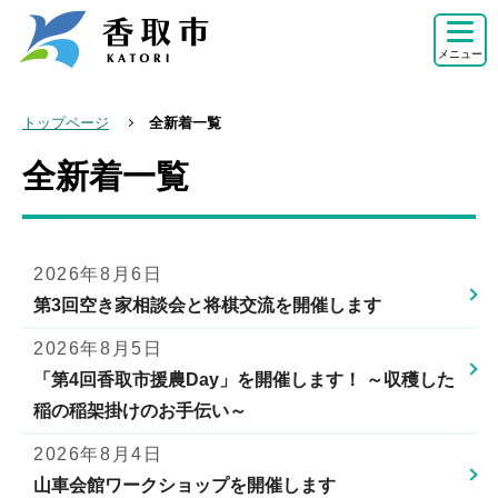
こ
の
メニュー
ペ
ー
トップページ
全新着一覧
ジ
全新着一覧
本
の
文
先
こ
頭
こ
で
2026年8月6日
か
す
第3回空き家相談会と将棋交流を開催します
ら
2026年8月5日
「第4回香取市援農Day」を開催します！ ～収穫した
稲の稲架掛けのお手伝い～
2026年8月4日
山車会館ワークショップを開催します