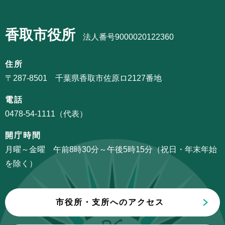
サ
ゲ
ブ
ー
香取市役所
ナ
法人番号9000020122360
シ
ビ
ョ
ゲ
住所
ン
ー
〒287-8501 千葉県香取市佐原ロ2127番地
こ
シ
こ
電話
ョ
か
0478-54-1111（代表）
ン
ら
こ
開庁時間
こ
月曜～金曜 午前8時30分～午後5時15分（祝日・年末年始
ま
を除く）
で
市役所・支所へのアクセス