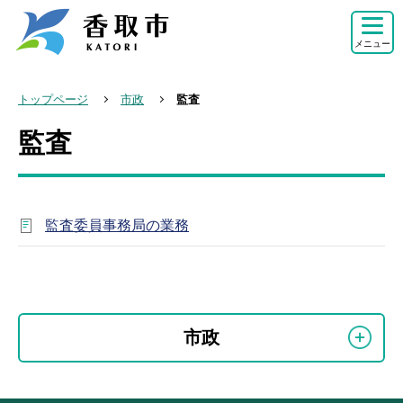
こ
の
メニュー
ペ
ー
トップページ
市政
監査
ジ
監査
本
の
文
先
こ
頭
こ
で
監査委員事務局の業務
か
す
ら
本
文
こ
サ
市政
こ
ブ
ま
ナ
で
ビ