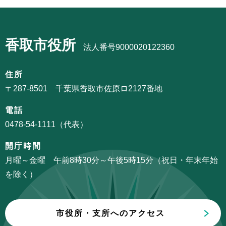
本
文
香取市役所
こ
法人番号9000020122360
こ
ま
住所
で
〒287-8501 千葉県香取市佐原ロ2127番地
電話
0478-54-1111（代表）
開庁時間
月曜～金曜 午前8時30分～午後5時15分（祝日・年末年始
を除く）
市役所・支所へのアクセス