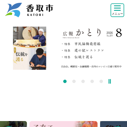
こ
の
メニュー
ペ
ー
本
ジ
文
の
こ
先
こ
頭
か
で
ら
す
関