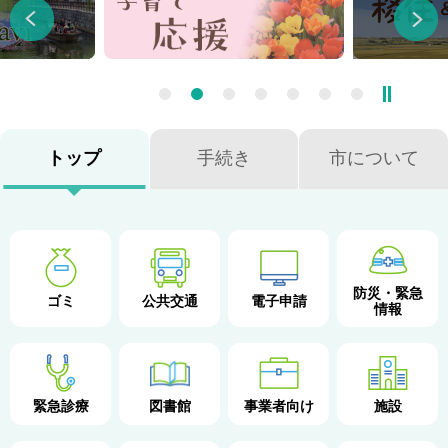
連
サ
イ
目
ト
トップ
手続き
市について
的
か
ら
防災・緊急
ゴミ
公共交通
電子申請
情報
さ
が
図書館
緊急診療
事業者向け
施設
す