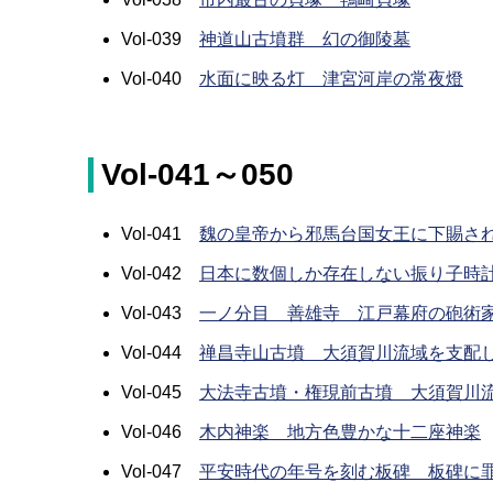
Vol-039
神道山古墳群 幻の御陵墓
Vol-040
水面に映る灯 津宮河岸の常夜燈
Vol-041～050
Vol-041
魏の皇帝から邪馬台国女王に下賜さ
Vol-042
日本に数個しか存在しない振り子時
Vol-043
一ノ分目 善雄寺 江戸幕府の砲術
Vol-044
禅昌寺山古墳 大須賀川流域を支配
Vol-045
大法寺古墳・権現前古墳 大須賀川
Vol-046
木内神楽 地方色豊かな十二座神楽
Vol-047
平安時代の年号を刻む板碑 板碑に