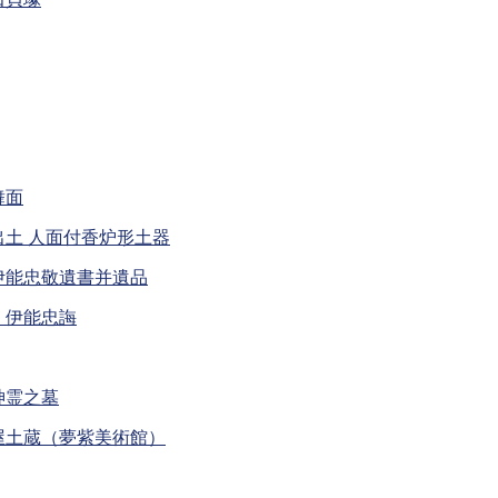
舞面
土 人面付香炉形土器
伊能忠敬遺書并遺品
、伊能忠誨
神霊之墓
屋土蔵（夢紫美術館）