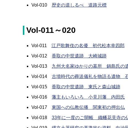
Vol-010
歴史の道しるべ 道路元標
Vol-011～020
Vol-011
江戸歌舞伎の名優 初代松本幸四郎
Vol-012
香取の中世遺跡 大崎城跡
Vol-013
九州大名家ゆかりの墓所 鍋島氏の
Vol-014
古墳時代の葬送儀礼を物語る遺物 
Vol-015
香取の中世遺跡 東氏と森山城跡
Vol-016
藩主もいろいろ 小見川藩 内田氏
Vol-017
東国への仏教伝播 関東初の押出仏
Vol-018
33年に一度のご開帳 織幡花見寺の
Vol-019
縄文土器研究の基準的な資料 向油