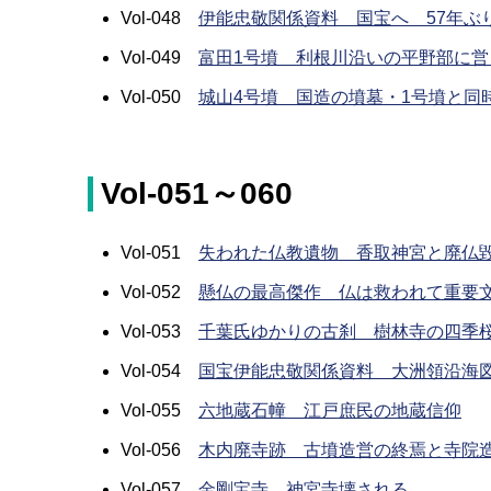
Vol-048
伊能忠敬関係資料 国宝へ 57年ぶ
Vol-049
富田1号墳 利根川沿いの平野部に営
Vol-050
城山4号墳 国造の墳墓・1号墳と同
Vol-051～060
Vol-051
失われた仏教遺物 香取神宮と廃仏
Vol-052
懸仏の最高傑作 仏は救われて重要
Vol-053
千葉氏ゆかりの古刹 樹林寺の四季
Vol-054
国宝伊能忠敬関係資料 大洲領沿海
Vol-055
六地蔵石幢 江戸庶民の地蔵信仰
Vol-056
木内廃寺跡 古墳造営の終焉と寺院
Vol-057
金剛宝寺 神宮寺壊される