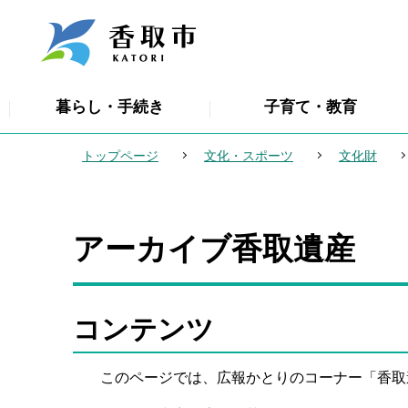
こ
の
ペ
ー
暮らし・手続き
子育て・教育
ジ
の
トップページ
文化・スポーツ
文化財
先
頭
で
アーカイブ香取遺産
本
す
文
こ
こ
コンテンツ
か
ら
このページでは、広報かとりのコーナー「香取