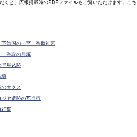
くと、広報掲載時のPDFファイルもご覧いただけます。こち
 下総国の一宮 香取神宮
り 香取の貝塚
の野馬込跡
古墳
馬の大クス
コジヤ遺跡の瓦当笵
車行事