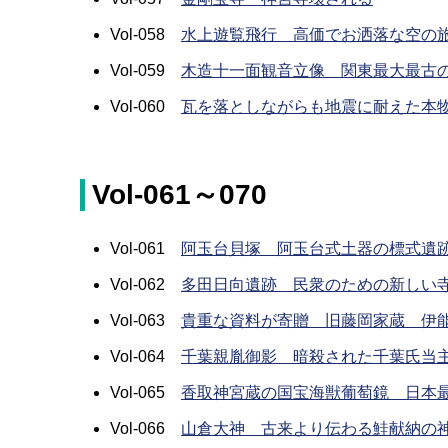
Vol-058
水上遊覧飛行 高価でお洒落な空の
Vol-059
木造十一面観音立像 関東最大最古
Vol-060
瓦を落としながらも地震に耐えた本
Vol-061～070
Vol-061
阿玉台貝塚 阿玉台式土器の標式遺
Vol-062
多田日向遺跡 民衆のための新しい
Vol-063
貴重な資料が寄贈 旧藤岡家蔵 伊
Vol-064
千葉親胤御影 暗殺された千葉氏当
Vol-065
香取神宮蔵の国宝海獣葡萄鏡 日本
Vol-066
山倉大神 古来より伝わる鮭献納の