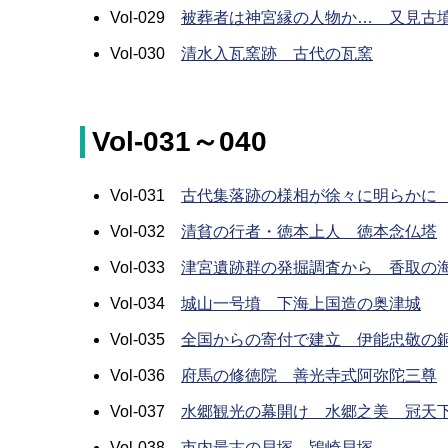
Vol-029
被葬者は神宮縁の人物か… 又見古
Vol-030
清水入瓦窯跡 古代の瓦窯
Vol-031～040
Vol-031
古代集落跡の様相が徐々に明らかに
Vol-032
清貧の行者・徳本上人 徳本念仏塔
Vol-033
津宮遺跡群の発掘調査から 香取の
Vol-034
城山一号墳 下海上国造の奥津城
Vol-035
全国からの寄付で建立 伊能忠敬の
Vol-036
府馬の修徳院 善光寺式阿弥陀三尊
Vol-037
水郷観光の幕開け 水郷之美 冠天
Vol-038
市内最古の貝塚 鴇崎貝塚