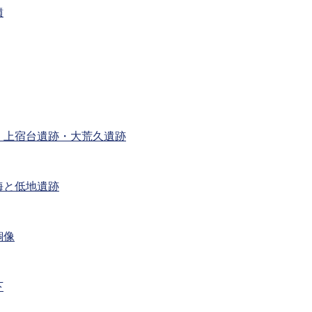
墳
 上宿台遺跡・大荒久遺跡
海と低地遺跡
銅像
下