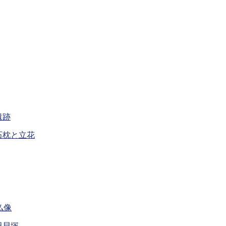
遺跡
石枕と立花
仏像
田貝塚