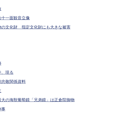
旅
の十一面観音立像
物の文化財 指定文化財にも大きな被害
跡
寺、現る
能忠敬関係資料
主
最大の海獣葡萄鏡「兄弟鏡」は正倉院御物
神事