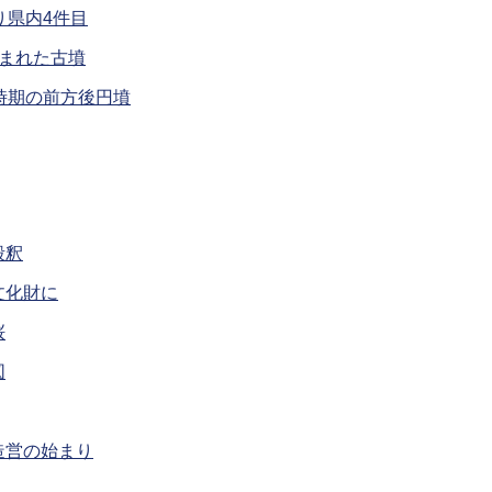
り県内4件目
まれた古墳
時期の前方後円墳
毀釈
文化財に
桜
図
造営の始まり