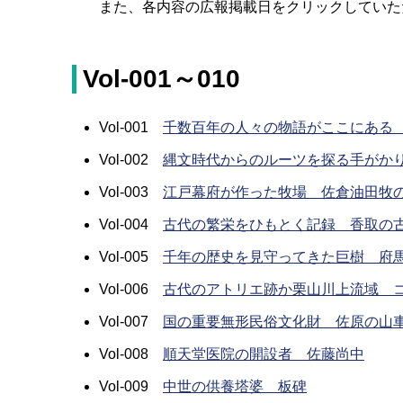
また、各内容の広報掲載日をクリックしていただ
Vol-001～010
Vol-001
千数百年の人々の物語がここにある
Vol-002
縄文時代からのルーツを探る手がか
Vol-003
江戸幕府が作った牧場 佐倉油田牧
Vol-004
古代の繁栄をひもとく記録 香取の
Vol-005
千年の歴史を見守ってきた巨樹 府
Vol-006
古代のアトリエ跡か栗山川上流域 
Vol-007
国の重要無形民俗文化財 佐原の山
Vol-008
順天堂医院の開設者 佐藤尚中
Vol-009
中世の供養塔婆 板碑