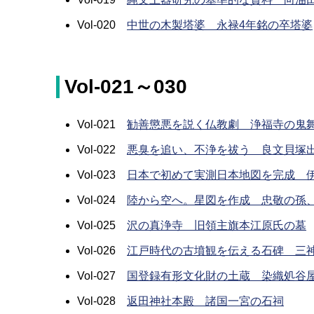
Vol-020
中世の木製塔婆 永禄4年銘の卒塔婆
Vol-021～030
Vol-021
勧善懲悪を説く仏教劇 浄福寺の鬼
Vol-022
悪臭を追い、不浄を祓う 良文貝塚出
Vol-023
日本で初めて実測日本地図を完成 
Vol-024
陸から空へ。星図を作成 忠敬の孫
Vol-025
沢の真浄寺 旧領主旗本江原氏の墓
Vol-026
江戸時代の古墳観を伝える石碑 三
Vol-027
国登録有形文化財の土蔵 染織処谷
Vol-028
返田神社本殿 諸国一宮の石祠