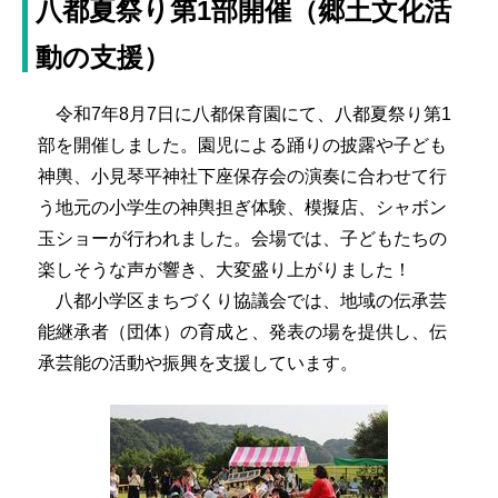
八都夏祭り第1部開催（郷土文化活
動の支援）
令和7年8月7日に八都保育園にて、八都夏祭り第1
部を開催しました。園児による踊りの披露や子ども
神輿、小見琴平神社下座保存会の演奏に合わせて行
う地元の小学生の神輿担ぎ体験、模擬店、シャボン
玉ショーが行われました。会場では、子どもたちの
楽しそうな声が響き、大変盛り上がりました！
八都小学区まちづくり協議会では、地域の伝承芸
能継承者（団体）の育成と、発表の場を提供し、伝
承芸能の活動や振興を支援しています。