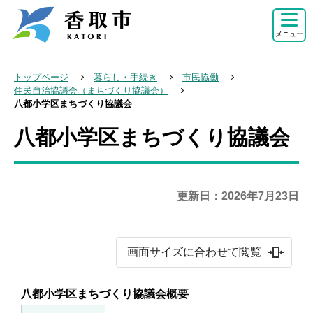
こ
の
メニュー
ペ
ー
トップページ
暮らし・手続き
市民協働
ジ
住民自治協議会（まちづくり協議会）
八都小学区まちづくり協議会
の
先
八都小学区まちづくり協議会
本
頭
文
で
こ
す
こ
更新日：2026年7月23日
か
ら
画面サイズに合わせて閲覧
八都小学区まちづくり協議会概要