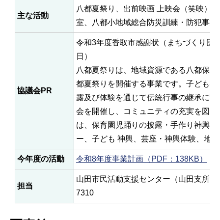
八都夏祭り、出前映画 上映会（笑映）
主な活動
室、八都小地域総合防災訓練・防犯事業
令和3年度香取市感謝状（まちづくり団体
日）
八都夏祭りは、地域資源である八都保育
都夏祭りを開催する事業です。子ども神
協議会PR
露及び体験を通じて伝統行事の継承に繋
会を開催し、コミュニティの充実を図り
は、保育園児踊りの披露・手作り神輿担
ー、子ども 神輿、芸座・神輿体験、地
今年度の活動
令和8年度事業計画（PDF：138KB）
山田市民活動支援センター（山田支所1階） 
担当
7310