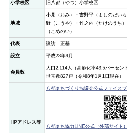
小学校区
旧八都（やつ）小学校区
小見（おみ）・吉野平（よしのだいら）
地域
野（こうや）・竹之内（たけのうち）・
（こめのい）
代表
諏訪 正基
設立
平成23年9月
人口2,114人（高齢化率43.5パーセント
会員数
世帯数827戸（令和8年1月1日現在）
八都まちづくり協議会公式フェイスブッ
HPアドレス等
八都まち協力LINE公式（外部サイト）