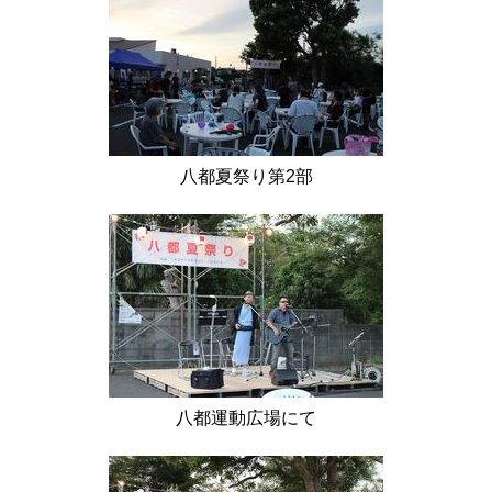
八都夏祭り第2部
八都運動広場にて