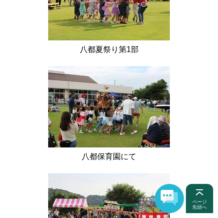
八都夏祭り第1部
八都保育園にて
ページ
先頭へ