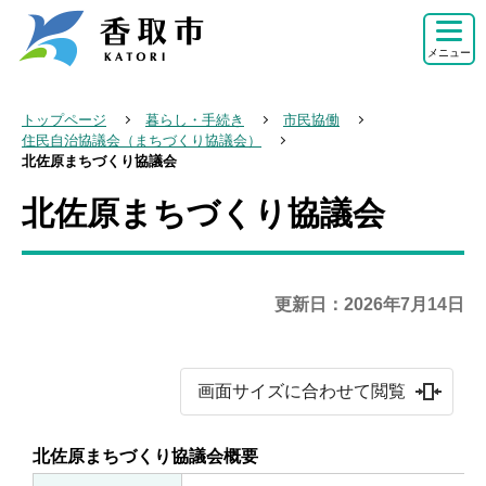
こ
の
メニュー
ペ
ー
トップページ
暮らし・手続き
市民協働
ジ
住民自治協議会（まちづくり協議会）
北佐原まちづくり協議会
の
先
北佐原まちづくり協議会
本
頭
文
で
こ
す
こ
更新日：2026年7月14日
か
ら
画面サイズに合わせて閲覧
北佐原まちづくり協議会概要