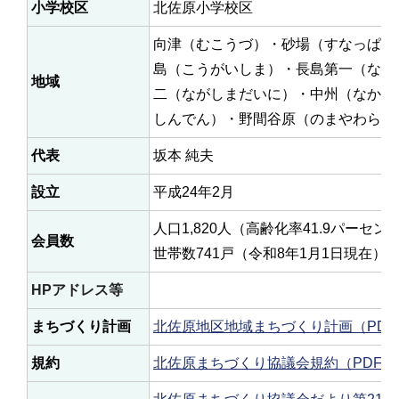
小学校区
北佐原小学校区
向津（むこうづ）・砂場（すなっぱ）
島（こうがいしま）・長島第一（なが
地域
二（ながしまだいに）・中州（なかず
しんでん）・野間谷原（のまやわら）
代表
坂本 純夫
設立
平成24年2月
人口1,820人（高齢化率41.9パーセン
会員数
世帯数741戸（令和8年1月1日現在）
HPアドレス等
まちづくり計画
北佐原地区地域まちづくり計画（PDF：2
規約
北佐原まちづくり協議会規約（PDF：1