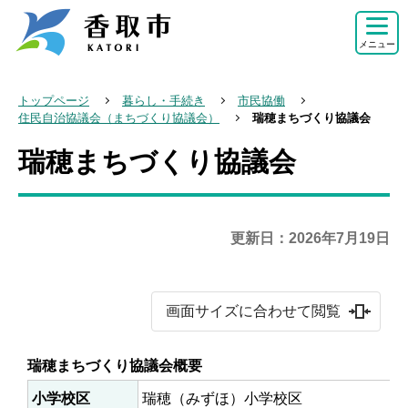
こ
の
メニュー
ペ
ー
トップページ
暮らし・手続き
市民協働
ジ
住民自治協議会（まちづくり協議会）
瑞穂まちづくり協議会
の
瑞穂まちづくり協議会
本
先
文
頭
こ
で
こ
更新日：2026年7月19日
す
か
ら
画面サイズに合わせて閲覧
瑞穂まちづくり協議会概要
小学校区
瑞穂（みずほ）小学校区