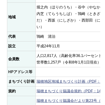
堀之内（ほりのうち）・谷中（やなか）
内芝（てらうちしば）・鴇崎（ときざき
地域
だ）・西坂（にしざか）・西部田（にし
い）
代表
鴇崎 清治
設立
平成24年11月
人口2,817人（高齢化率36.1パーセント
会員数
世帯数1,257戸（令和8年1月1日現在）
HPアドレス等
まちづくり計画
瑞穂地区地域まちづくり計画（PDF：2,0
規約
瑞穂まちづくり協議会規約（PDF：148
瑞穂まちづくり協議会だより第23号（令