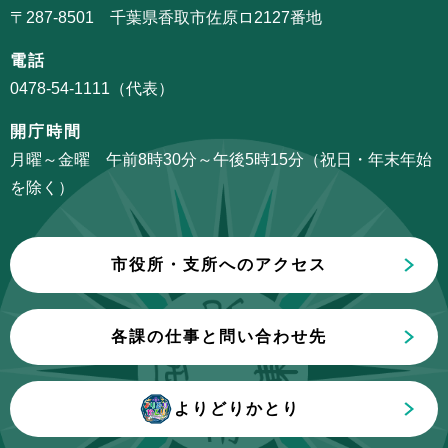
ー
〒287-8501 千葉県香取市佐原ロ2127番地
こ
シ
こ
電話
ョ
か
0478-54-1111（代表）
ン
ら
こ
開庁時間
こ
月曜～金曜 午前8時30分～午後5時15分（祝日・年末年始
ま
を除く）
で
市役所・支所へのアクセス
各課の仕事と問い合わせ先
よりどりかとり