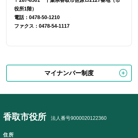
〒287-8501 千葉県香取市佐原ロ2127番地（市
役所1階）
電話：0478-50-1210
ファクス：0478-54-1117
本
サ
文
マイナンバー制度
ブ
こ
ナ
こ
ビ
ま
サ
ゲ
で
ブ
ー
香取市役所
ナ
法人番号9000020122360
シ
ビ
ョ
ゲ
住所
ン