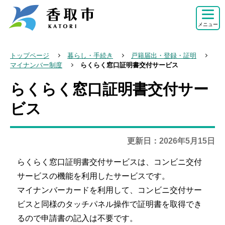
こ
の
メニュー
ペ
ー
トップページ
暮らし・手続き
戸籍届出・登録・証明
ジ
マイナンバー制度
らくらく窓口証明書交付サービス
の
らくらく窓口証明書交付サー
本
先
文
ビス
頭
こ
で
こ
す
更新日：2026年5月15日
か
ら
らくらく窓口証明書交付サービスは、コンビニ交付
サービスの機能を利用したサービスです。
マイナンバーカードを利用して、コンビニ交付サー
ビスと同様のタッチパネル操作で証明書を取得でき
るので申請書の記入は不要です。