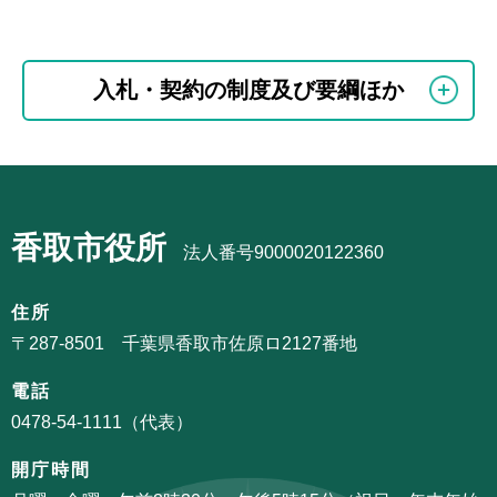
本
サ
文
入札・契約の制度及び要綱ほか
ブ
こ
ナ
こ
ビ
ま
サ
ゲ
で
ブ
ー
香取市役所
ナ
法人番号9000020122360
シ
ビ
ョ
ゲ
住所
ン
ー
〒287-8501 千葉県香取市佐原ロ2127番地
こ
シ
こ
電話
ョ
か
0478-54-1111（代表）
ン
ら
こ
開庁時間
こ