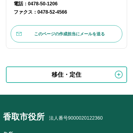
電話：0478-50-1206
ファクス：0478-52-4566
このページの作成担当にメールを送る
本
サ
文
移住・定住
ブ
こ
ナ
こ
ビ
ま
サ
ゲ
で
ブ
ー
香取市役所
ナ
法人番号9000020122360
シ
ビ
ョ
ゲ