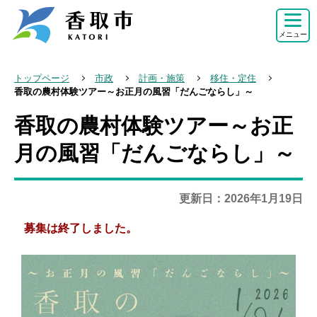
こ
の
メニュー
ペ
ー
トップページ
市政
計画・施策
移住・定住
ジ
香取の農村体験ツアー～お正月の風習「だんごならし」～
の
香取の農村体験ツアー～お正
本
先
文
月の風習「だんごならし」～
頭
こ
で
こ
す
更新日：2026年1月19日
か
ら
募集は終了しました。