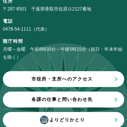
住所
ン
ー
〒287-8501 千葉県香取市佐原ロ2127番地
こ
シ
こ
電話
ョ
か
0478-54-1111（代表）
ン
ら
こ
開庁時間
こ
月曜～金曜 午前8時30分～午後5時15分（祝日・年末年始
ま
を除く）
で
市役所・支所へのアクセス
各課の仕事と問い合わせ先
よりどりかとり