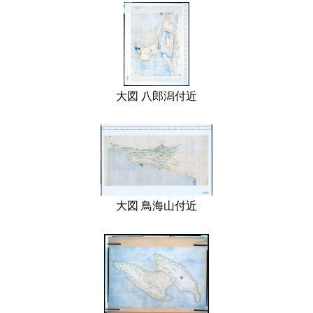
大図 八郎潟付近
大図 鳥海山付近