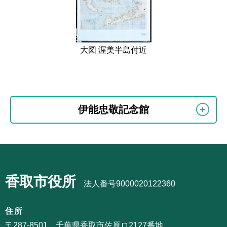
大図 渥美半島付近
本
文
こ
サ
伊能忠敬記念館
こ
ブ
ま
ナ
で
ビ
サ
ゲ
ブ
ー
香取市役所
ナ
法人番号9000020122360
シ
ビ
ョ
ゲ
住所
ン
ー
〒287-8501 千葉県香取市佐原ロ2127番地