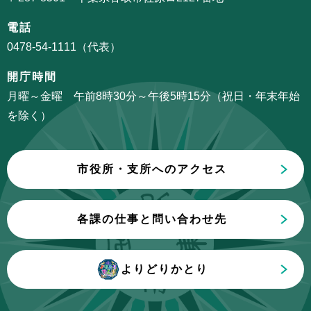
こ
シ
こ
電話
ョ
か
0478-54-1111（代表）
ン
ら
こ
開庁時間
こ
月曜～金曜 午前8時30分～午後5時15分（祝日・年末年始
ま
を除く）
で
市役所・支所へのアクセス
各課の仕事と問い合わせ先
よりどりかとり