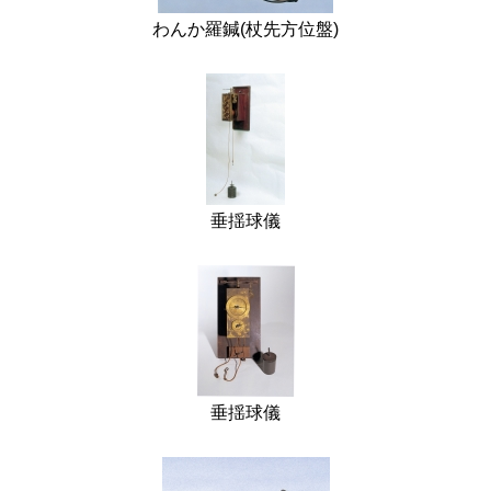
わんか羅鍼(杖先方位盤)
垂揺球儀
垂揺球儀