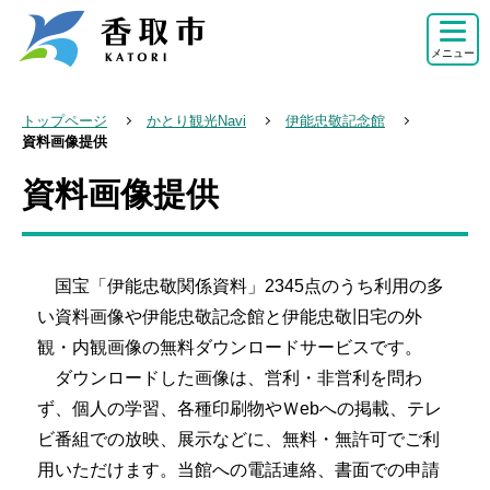
こ
の
メニュー
ペ
ー
トップページ
かとり観光Navi
伊能忠敬記念館
ジ
資料画像提供
の
資料画像提供
本
先
文
頭
こ
で
こ
国宝「伊能忠敬関係資料」2345点のうち利用の多
す
か
い資料画像や伊能忠敬記念館と伊能忠敬旧宅の外
ら
観・内観画像の無料ダウンロードサービスです。
ダウンロードした画像は、営利・非営利を問わ
ず、個人の学習、各種印刷物やＷebへの掲載、テレ
ビ番組での放映、展示などに、無料・無許可でご利
用いただけます。当館への電話連絡、書面での申請