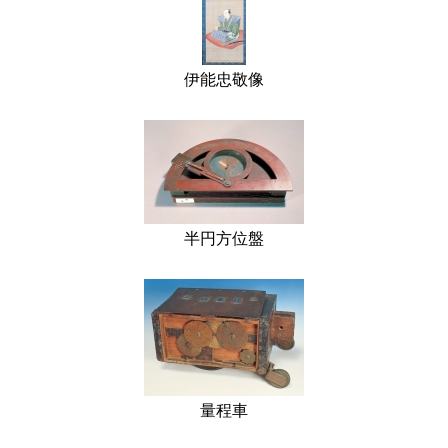
伊能忠敬像
半円方位盤
量程車