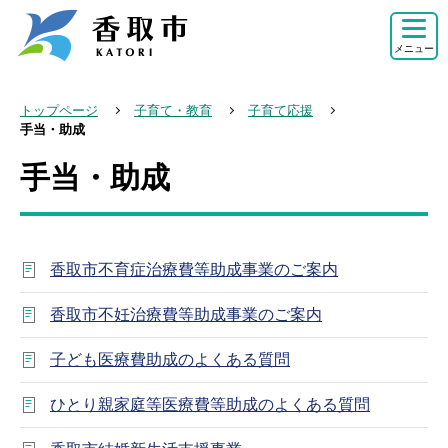
こ
の
メニュー
ペ
ー
トップページ
子育て・教育
子育て応援
ジ
手当・助成
の
手当・助成
本
先
文
頭
こ
で
こ
す
香取市不育症治療費等助成事業のご案内
か
ら
香取市不妊治療費等助成事業のご案内
子ども医療費助成のよくある質問
ひとり親家庭等医療費等助成のよくある質問