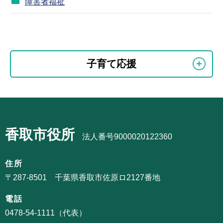
障害者福祉
本
文
こ
サ
子育て応援
こ
ブ
ま
ナ
で
ビ
サ
ゲ
ブ
ー
香取市役所
ナ
法人番号9000020122360
シ
ビ
ョ
ゲ
住所
ン
ー
〒287-8501 千葉県香取市佐原ロ2127番地
こ
シ
こ
電話
ョ
か
0478-54-1111（代表）
ン