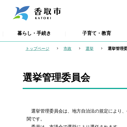
こ
の
ペ
ー
暮らし・手続き
子育て・教育
ジ
の
トップページ
市政
選挙
選挙管理
先
頭
で
選挙管理委員会
本
す
文
こ
こ
か
選挙管理委員会は、地方自治法の規定により、
ら
関です。
委員は、市議会で選挙により選任されます。