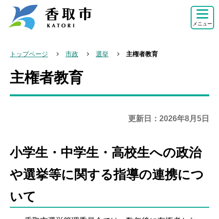
こ
の
メニュー
ペ
ー
トップページ
市政
選挙
主権者教育
ジ
主権者教育
本
の
文
先
こ
頭
こ
で
更新日：2026年8月5日
か
す
ら
小学生・中学生・高校生への政治
や選挙等に関する指導の連携につ
いて