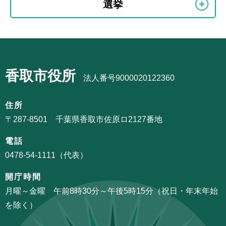
文
選挙
ブ
こ
ナ
こ
ビ
ま
サ
ゲ
で
ブ
ー
香取市役所
ナ
法人番号9000020122360
シ
ビ
ョ
ゲ
住所
ン
ー
〒287-8501 千葉県香取市佐原ロ2127番地
こ
シ
こ
電話
ョ
か
0478-54-1111（代表）
ン
ら
こ
開庁時間
こ
月曜～金曜 午前8時30分～午後5時15分（祝日・年末年始
ま
を除く）
で