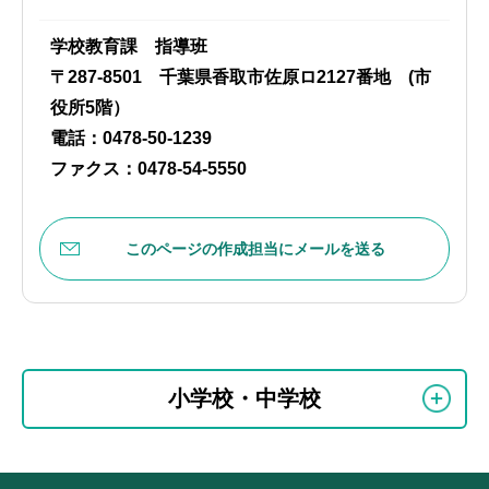
学校教育課 指導班
〒287-8501 千葉県香取市佐原ロ2127番地 (市
役所5階）
電話：0478-50-1239
ファクス：0478-54-5550
このページの作成担当にメールを送る
本
サ
文
小学校・中学校
ブ
こ
ナ
こ
ビ
ま
サ