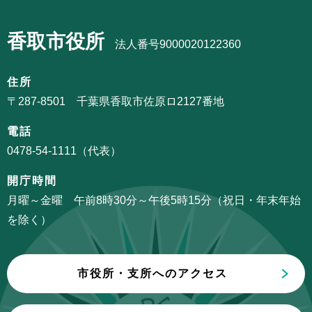
ゲ
で
ブ
ー
香取市役所
ナ
法人番号9000020122360
シ
ビ
ョ
ゲ
住所
ン
ー
〒287-8501 千葉県香取市佐原ロ2127番地
こ
シ
こ
電話
ョ
か
0478-54-1111（代表）
ン
ら
こ
開庁時間
こ
月曜～金曜 午前8時30分～午後5時15分（祝日・年末年始
ま
を除く）
で
市役所・支所へのアクセス