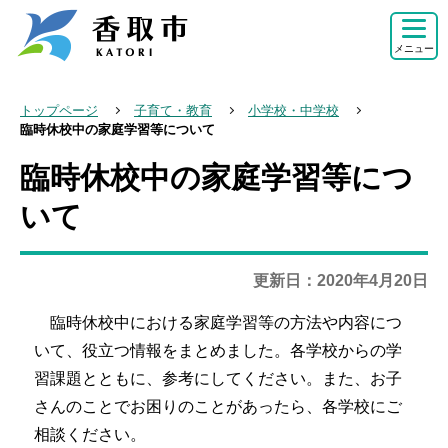
こ
の
メニュー
ペ
ー
トップページ
子育て・教育
小学校・中学校
ジ
臨時休校中の家庭学習等について
の
臨時休校中の家庭学習等につ
本
先
文
いて
頭
こ
で
こ
す
更新日：2020年4月20日
か
ら
臨時休校中における家庭学習等の方法や内容につ
いて、役立つ情報をまとめました。各学校からの学
習課題とともに、参考にしてください。また、お子
さんのことでお困りのことがあったら、各学校にご
相談ください。