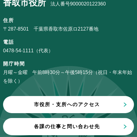
香取市役所
ナ
法人番号9000020122360
シ
ビ
ョ
ゲ
住所
ン
ー
〒287-8501 千葉県香取市佐原ロ2127番地
こ
シ
こ
電話
ョ
か
0478-54-1111（代表）
ン
ら
こ
開庁時間
こ
月曜～金曜 午前8時30分～午後5時15分（祝日・年末年始
ま
を除く）
で
市役所・支所へのアクセス
各課の仕事と問い合わせ先