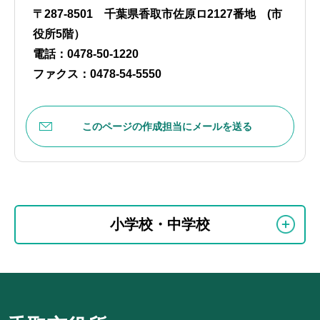
〒287-8501 千葉県香取市佐原ロ2127番地 (市
役所5階）
電話：0478-50-1220
ファクス：0478-54-5550
このページの作成担当にメールを送る
本
サ
文
小学校・中学校
ブ
こ
ナ
こ
ビ
ま
サ
ゲ
で
ブ
ー