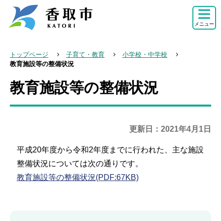
こ
の
メニュー
ペ
ー
トップページ
子育て・教育
小学校・中学校
ジ
教育施設等の整備状況
の
教育施設等の整備状況
本
先
文
頭
こ
で
こ
更新日：2021年4月1日
す
か
平成20年度から令和2年度までに行われた、主な施設
ら
整備状況については次の通りです。
教育施設等の整備状況(PDF:67KB)