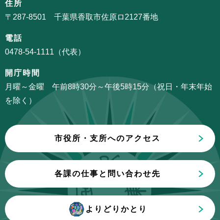
住所
ン
ー
〒287-8501 千葉県香取市佐原ロ2127番地
こ
シ
こ
電話
ョ
か
0478-54-1111（代表）
ン
ら
こ
開庁時間
こ
月曜～金曜 午前8時30分～午後5時15分（祝日・年末年始
ま
を除く）
で
市役所・支所へのアクセス
各課の仕事と問い合わせ先
よりどりかとり