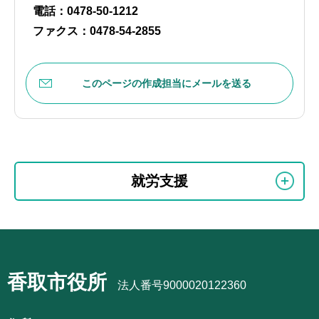
電話：0478-50-1212
ファクス：0478-54-2855
このページの作成担当にメールを送る
本
サ
文
就労支援
ブ
こ
ナ
こ
ビ
ま
サ
ゲ
で
ブ
ー
香取市役所
ナ
法人番号9000020122360
シ
ビ
ョ
ゲ