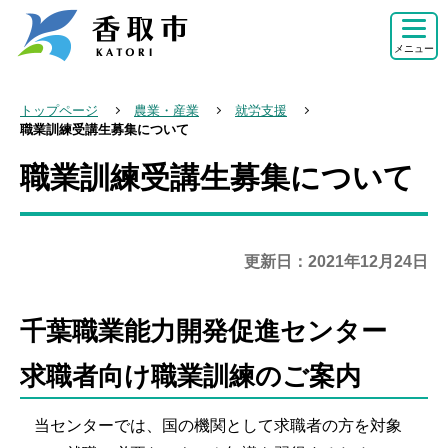
こ
の
メニュー
ペ
ー
トップページ
農業・産業
就労支援
ジ
職業訓練受講生募集について
の
職業訓練受講生募集について
本
先
文
頭
こ
で
こ
更新日：2021年12月24日
す
か
ら
千葉職業能力開発促進センター
求職者向け職業訓練のご案内
当センターでは、国の機関として求職者の方を対象