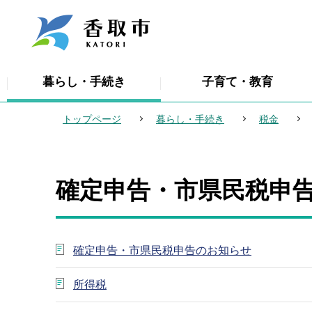
こ
の
ペ
ー
暮らし・手続き
子育て・教育
ジ
の
トップページ
暮らし・手続き
税金
先
頭
で
確定申告・市県民税申
本
す
文
こ
こ
確定申告・市県民税申告のお知らせ
か
ら
所得税