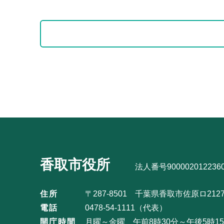
本
文
サ
こ
ブ
こ
ナ
ま
ビ
サ
で
ゲ
ブ
ー
ナ
シ
ビ
ョ
ゲ
ン
ー
こ
シ
香取市役所
こ
法人番号900002012236
ョ
か
ン
住所
〒287-8501 千葉県香取市佐原ロ212
ら
こ
電話
0478-54-1111（代表）
こ
開庁時間
月曜～金曜 午前8時30分～午後5時