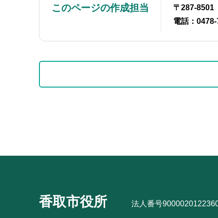
このページの作成担当
〒287-85
電話：0478-
本
サ
文
ブ
こ
ナ
こ
ビ
サ
ま
ゲ
ブ
で
ー
ナ
シ
ビ
ョ
ゲ
ン
ー
こ
シ
香取市役所
こ
法人番号900002012236
ョ
か