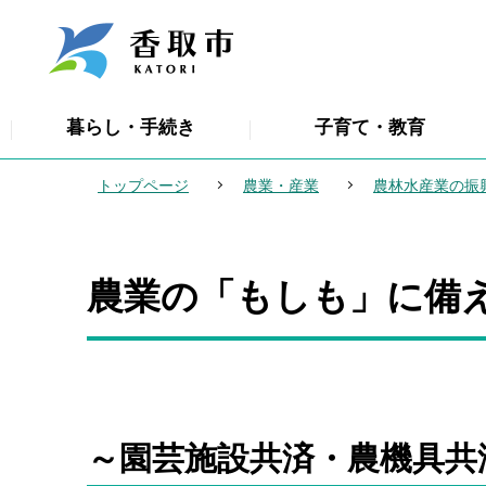
こ
の
ペ
ー
暮らし・手続き
子育て・教育
ジ
の
トップページ
農業・産業
農林水産業の振
先
頭
で
農業の「もしも」に備
本
す
文
こ
こ
か
ら
～園芸施設共済・農機具共