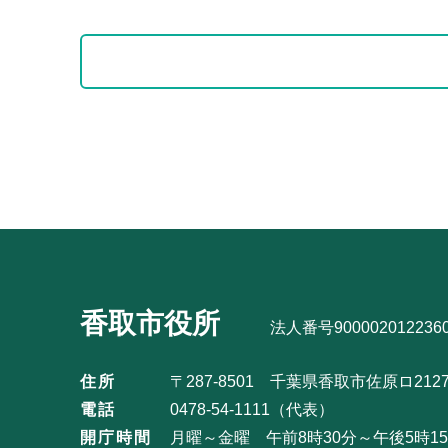
本
サ
文
ブ
こ
ナ
こ
ビ
サ
ま
ゲ
ブ
で
ー
ナ
シ
ビ
ョ
ゲ
ン
ー
こ
シ
香取市役所
こ
法人番号900002012236
ョ
か
ン
住所
〒287-8501 千葉県香取市佐原ロ212
ら
こ
電話
0478-54-1111（代表）
こ
開庁時間
月曜～金曜 午前8時30分～午後5時