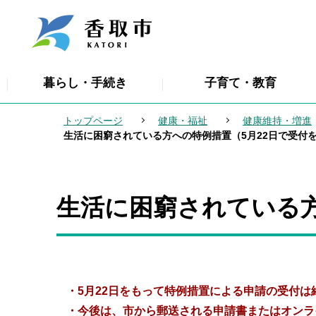
こ
の
ペ
ー
暮らし・手続き
子育て・教育
ジ
の
トップページ
健康・福祉
健康維持・増進
先
生活に困窮されている方への特例措置（5月22日で受付
頭
で
す
生活に困窮されている方
本
文
こ
こ
か
・5月22日をもって特例措置による申請の受付
ら
・今後は、市から郵送される申請書またはオンラ