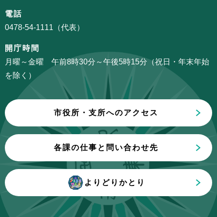
シ
こ
電話
ョ
か
0478-54-1111（代表）
ン
ら
こ
開庁時間
こ
月曜～金曜 午前8時30分～午後5時15分（祝日・年末年始
ま
を除く）
で
市役所・支所へのアクセス
各課の仕事と問い合わせ先
よりどりかとり