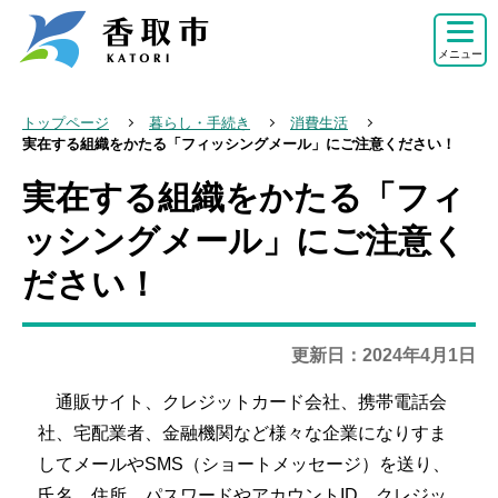
こ
の
メニュー
ペ
ー
トップページ
暮らし・手続き
消費生活
ジ
実在する組織をかたる「フィッシングメール」にご注意ください！
の
実在する組織をかたる「フィ
本
先
文
ッシングメール」にご注意く
頭
こ
で
ださい！
こ
す
か
ら
更新日：2024年4月1日
通販サイト、クレジットカード会社、携帯電話会
社、宅配業者、金融機関など様々な企業になりすま
してメールやSMS（ショートメッセージ）を送り、
氏名、住所、パスワードやアカウントID、クレジッ