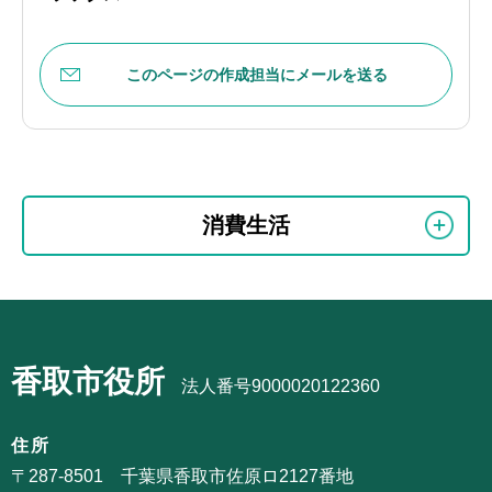
このページの作成担当にメールを送る
本
サ
文
消費生活
ブ
こ
ナ
こ
ビ
ま
サ
ゲ
で
ブ
ー
香取市役所
ナ
法人番号9000020122360
シ
ビ
ョ
ゲ
住所
ン
ー
〒287-8501 千葉県香取市佐原ロ2127番地
こ