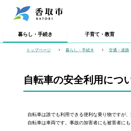
こ
の
ペ
ー
暮らし・手続き
子育て・教育
ジ
の
トップページ
暮らし・手続き
交通・道路
先
頭
で
自転車の安全利用につ
本
す
文
こ
こ
か
自転車は誰でも利用できる便利な乗り物ですが、
ら
自転車は車両です。事故の加害者にも被害者にも