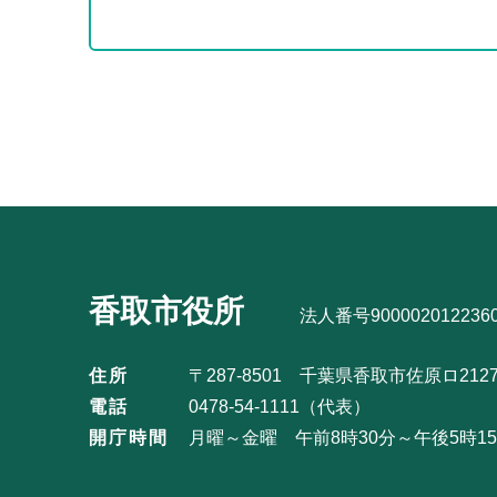
本
サ
文
ブ
こ
ナ
こ
ビ
サ
ま
ゲ
ブ
で
ー
ナ
シ
ビ
ョ
ゲ
ン
ー
こ
シ
香取市役所
こ
法人番号900002012236
ョ
か
ン
住所
〒287-8501 千葉県香取市佐原ロ212
ら
こ
電話
0478-54-1111（代表）
こ
開庁時間
月曜～金曜 午前8時30分～午後5時
ま
で