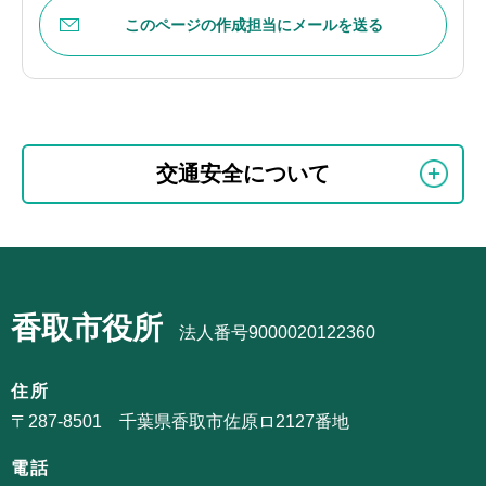
このページの作成担当にメールを送る
本
サ
文
交通安全について
ブ
こ
ナ
こ
ビ
ま
サ
ゲ
で
ブ
ー
香取市役所
ナ
法人番号9000020122360
シ
ビ
ョ
ゲ
住所
ン
ー
〒287-8501 千葉県香取市佐原ロ2127番地
こ
シ
こ
電話
ョ