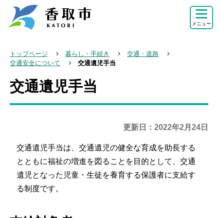
こ
の
メニュー
ペ
ー
トップページ
暮らし・手続き
交通・道路
ジ
交通安全について
交通遺児手当
の
交通遺児手当
本
先
文
頭
こ
で
こ
更新日：2022年2月24日
す
か
交通遺児手当は、交通遺児の健全な育成を助長する
ら
とともに福祉の増進を図ることを目的として、交通
遺児となった児童・生徒を養育する保護者に支給す
る制度です。