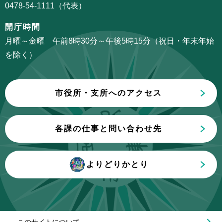
か
0478-54-1111（代表）
ン
ら
こ
開庁時間
こ
月曜～金曜 午前8時30分～午後5時15分（祝日・年末年始
ま
を除く）
で
市役所・支所へのアクセス
各課の仕事と問い合わせ先
よりどりかとり