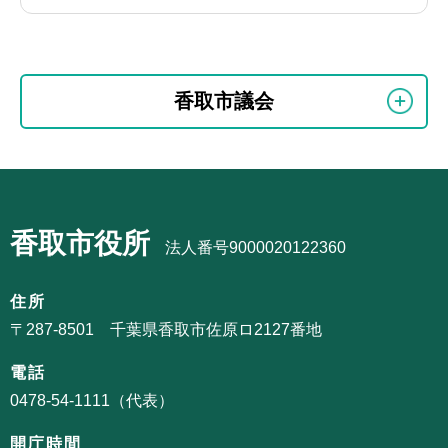
本
サ
文
香取市議会
ブ
こ
ナ
こ
ビ
ま
サ
ゲ
で
ブ
ー
香取市役所
ナ
法人番号9000020122360
シ
ビ
ョ
ゲ
住所
ン
ー
〒287-8501 千葉県香取市佐原ロ2127番地
こ
シ
こ
電話
ョ
か
0478-54-1111（代表）
ン
ら
こ
開庁時間