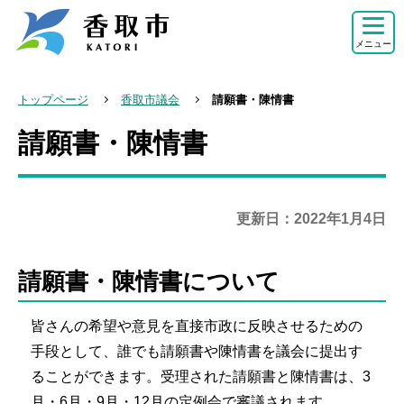
こ
の
メニュー
ペ
ー
トップページ
香取市議会
請願書・陳情書
ジ
請願書・陳情書
本
の
文
先
こ
頭
こ
で
更新日：2022年1月4日
か
す
ら
請願書・陳情書について
皆さんの希望や意見を直接市政に反映させるための
手段として、誰でも請願書や陳情書を議会に提出す
ることができます。受理された請願書と陳情書は、3
月・6月・9月・12月の定例会で審議されます。