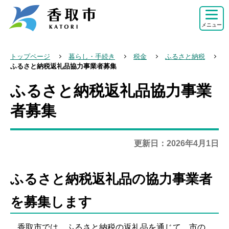
こ
の
メニュー
ペ
ー
トップページ
暮らし・手続き
税金
ふるさと納税
ジ
ふるさと納税返礼品協力事業者募集
の
ふるさと納税返礼品協力事業
本
先
文
者募集
頭
こ
で
こ
す
更新日：2026年4月1日
か
ら
ふるさと納税返礼品の協力事業者
を募集します
香取市では、ふるさと納税の返礼品を通じて、市の