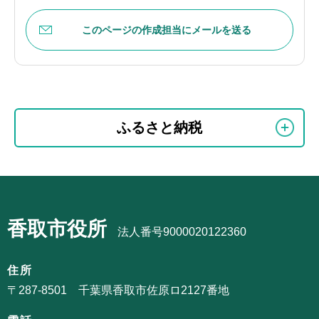
このページの作成担当にメールを送る
本
サ
文
ふるさと納税
ブ
こ
ナ
こ
ビ
ま
サ
ゲ
で
ブ
ー
香取市役所
ナ
法人番号9000020122360
シ
ビ
ョ
ゲ
住所
ン
ー
〒287-8501 千葉県香取市佐原ロ2127番地
こ
シ
こ