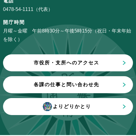
電話
ョ
か
0478-54-1111（代表）
ン
ら
こ
開庁時間
こ
月曜～金曜 午前8時30分～午後5時15分（祝日・年末年始
ま
を除く）
で
市役所・支所へのアクセス
各課の仕事と問い合わせ先
よりどりかとり