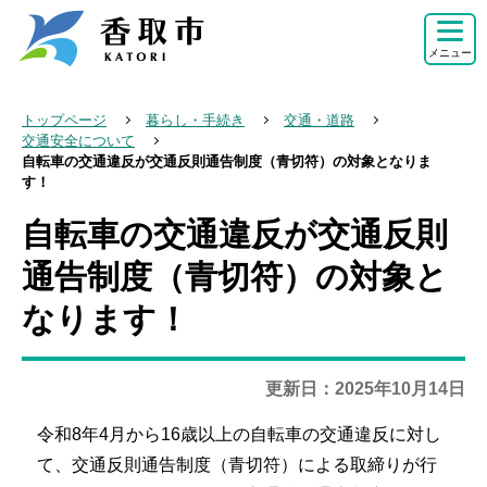
こ
の
メニュー
ペ
ー
トップページ
暮らし・手続き
交通・道路
ジ
交通安全について
自転車の交通違反が交通反則通告制度（青切符）の対象となりま
の
す！
先
自転車の交通違反が交通反則
頭
本
で
文
通告制度（青切符）の対象と
す
こ
なります！
こ
か
ら
更新日：2025年10月14日
令和8年4月から16歳以上の自転車の交通違反に対し
て、交通反則通告制度（青切符）による取締りが行