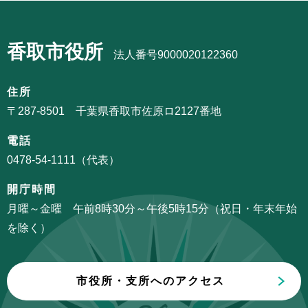
ビ
ま
サ
ゲ
で
ブ
ー
香取市役所
ナ
法人番号9000020122360
シ
ビ
ョ
ゲ
住所
ン
ー
〒287-8501 千葉県香取市佐原ロ2127番地
こ
シ
こ
電話
ョ
か
0478-54-1111（代表）
ン
ら
こ
開庁時間
こ
月曜～金曜 午前8時30分～午後5時15分（祝日・年末年始
ま
を除く）
で
市役所・支所へのアクセス