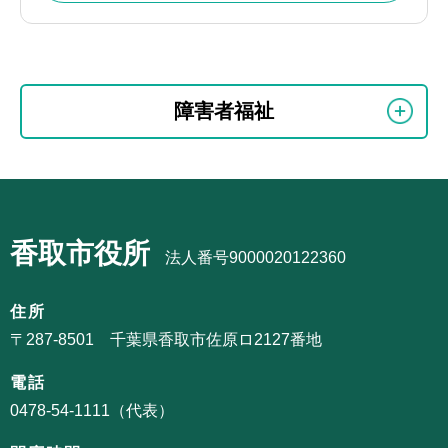
本
サ
文
障害者福祉
ブ
こ
ナ
こ
ビ
ま
サ
ゲ
で
ブ
ー
香取市役所
ナ
法人番号9000020122360
シ
ビ
ョ
ゲ
住所
ン
ー
〒287-8501 千葉県香取市佐原ロ2127番地
こ
シ
こ
電話
ョ
か
0478-54-1111（代表）
ン
ら
こ