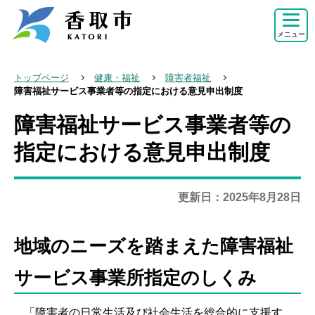
こ
の
メニュー
ペ
ー
トップページ
健康・福祉
障害者福祉
ジ
障害福祉サービス事業者等の指定における意見申出制度
の
障害福祉サービス事業者等の
本
先
文
指定における意見申出制度
頭
こ
で
こ
す
更新日：2025年8月28日
か
ら
地域のニーズを踏まえた障害福祉
サービス事業所指定のしくみ
「障害者の日常生活及び社会生活を総合的に支援す