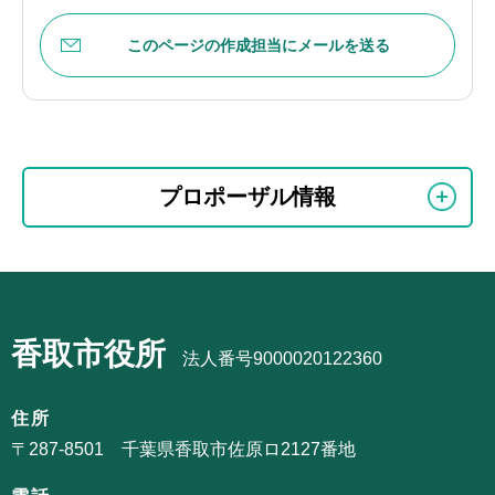
このページの作成担当にメールを送る
本
サ
文
プロポーザル情報
ブ
こ
ナ
こ
ビ
ま
サ
ゲ
で
ブ
ー
香取市役所
ナ
法人番号9000020122360
シ
ビ
ョ
ゲ
住所
ン
ー
〒287-8501 千葉県香取市佐原ロ2127番地
こ
シ
こ