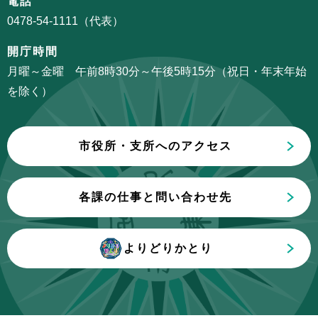
電話
ョ
か
0478-54-1111（代表）
ン
ら
こ
開庁時間
こ
月曜～金曜 午前8時30分～午後5時15分（祝日・年末年始
ま
を除く）
で
市役所・支所へのアクセス
各課の仕事と問い合わせ先
よりどりかとり