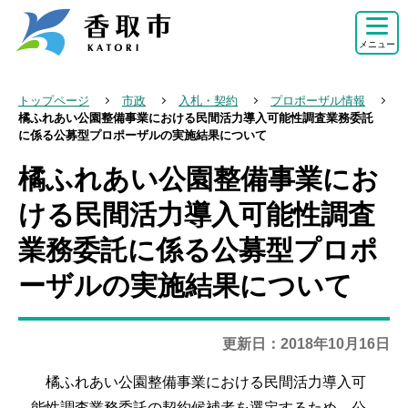
こ
の
メニュー
ペ
ー
トップページ
市政
入札・契約
プロポーザル情報
ジ
橘ふれあい公園整備事業における民間活力導入可能性調査業務委託
に係る公募型プロポーザルの実施結果について
の
先
橘ふれあい公園整備事業にお
本
頭
文
ける民間活力導入可能性調査
で
こ
す
業務委託に係る公募型プロポ
こ
か
ーザルの実施結果について
ら
更新日：2018年10月16日
橘ふれあい公園整備事業における民間活力導入可
能性調査業務委託の契約候補者を選定するため、公