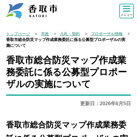
こ
の
メニュー
ペ
ー
トップページ
市政
入札・契約
プロポーザル情報
ジ
香取市総合防災マップ作成業務委託に係る公募型プロポーザルの実
施について
の
先
香取市総合防災マップ作成業
本
頭
文
務委託に係る公募型プロポー
で
こ
す
ザルの実施について
こ
か
ら
更新日：2026年6月5日
香取市総合防災マップ作成業務委