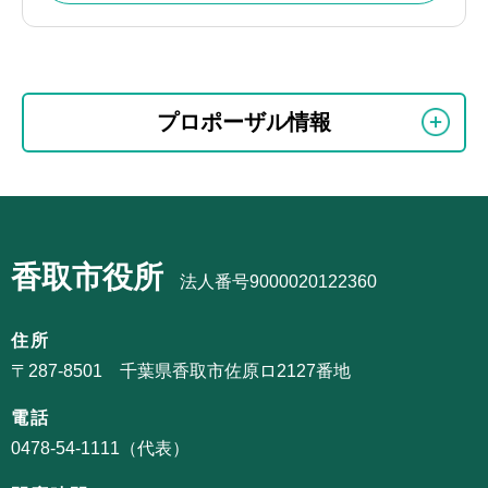
本
サ
文
プロポーザル情報
ブ
こ
ナ
こ
ビ
ま
サ
ゲ
で
ブ
ー
香取市役所
ナ
法人番号9000020122360
シ
ビ
ョ
ゲ
住所
ン
ー
〒287-8501 千葉県香取市佐原ロ2127番地
こ
シ
こ
電話
ョ
か
0478-54-1111（代表）
ン
ら
こ