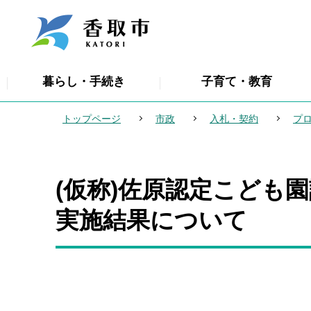
こ
の
ペ
ー
暮らし・手続き
子育て・教育
ジ
の
トップページ
市政
入札・契約
プ
先
頭
で
(仮称)佐原認定こども
本
す
文
実施結果について
こ
こ
か
ら