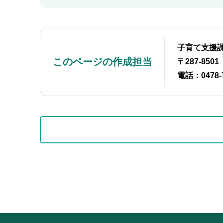
子育て支援
このページの作成担当
〒287-85
電話：0478-
本
サ
文
ブ
こ
ナ
こ
ビ
サ
ま
ゲ
ブ
で
ー
ナ
シ
ビ
ョ