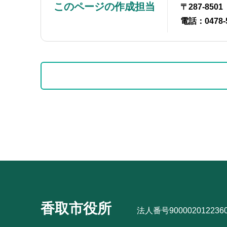
このページの作成担当
〒287-85
電話：0478-
本
サ
文
ブ
こ
ナ
こ
ビ
サ
ま
ゲ
ブ
で
ー
ナ
シ
ビ
ョ
ゲ
ン
ー
こ
シ
香取市役所
こ
法人番号900002012236
ョ
か