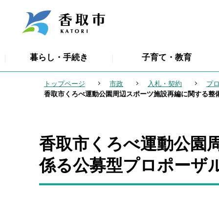
こ
の
ペ
ー
暮らし・手続き
子育て・教育
ジ
の
トップページ
市政
入札・契約
プ
先
香取市くろべ運動公園周辺スポーツ施設再編に関する整
頭
で
す
香取市くろべ運動公園
本
文
係る公募型プロポーザ
こ
こ
か
ら