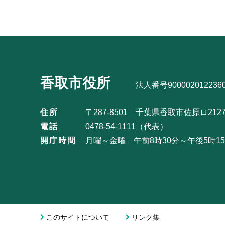
ま
ゲ
ブ
で
ー
ナ
シ
ビ
ョ
ゲ
ン
ー
こ
シ
香取市役所
こ
法人番号900002012236
ョ
か
ン
住所
〒287-8501 千葉県香取市佐原ロ212
ら
こ
電話
0478-54-1111（代表）
こ
開庁時間
月曜～金曜 午前8時30分～午後5時
ま
で
このサイトについて
リンク集