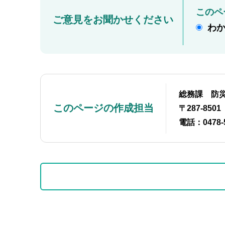
このペ
ご意見をお聞かせください
わ
総務課 防
このページの作成担当
〒287-85
電話：0478-
本
サ
文
ブ
こ
ナ
こ
ビ
サ