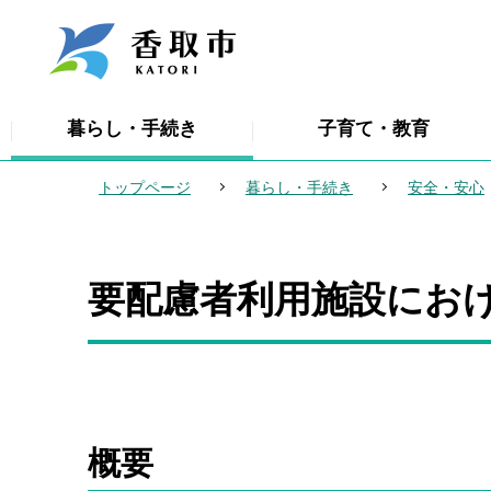
こ
の
ペ
ー
暮らし・手続き
子育て・教育
ジ
の
トップページ
暮らし・手続き
安全・安心
先
頭
で
要配慮者利用施設にお
本
す
文
こ
こ
か
ら
概要