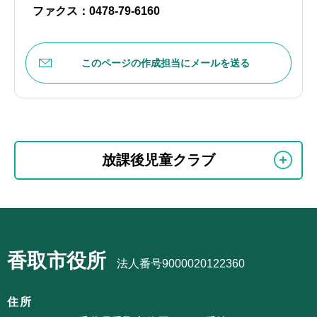
ファクス：0478-79-6160
このページの作成担当にメールを送る
本
サ
文
放課後児童クラブ
ブ
こ
ナ
こ
ビ
ま
サ
ゲ
で
ブ
ー
香取市役所
ナ
法人番号9000020122360
シ
ビ
ョ
ゲ
住所
ン
ー