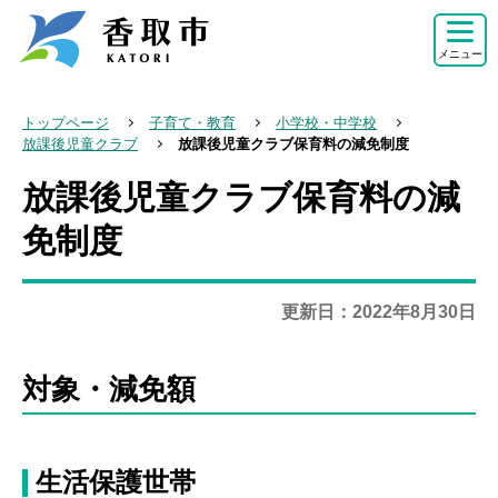
こ
の
メニュー
ペ
ー
トップページ
子育て・教育
小学校・中学校
ジ
放課後児童クラブ
放課後児童クラブ保育料の減免制度
の
放課後児童クラブ保育料の減
本
先
文
免制度
頭
こ
で
こ
す
更新日：2022年8月30日
か
ら
対象・減免額
生活保護世帯