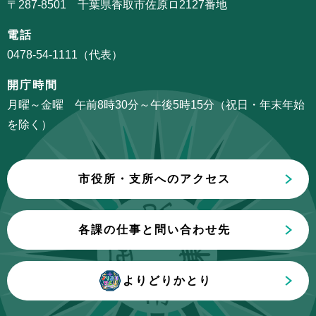
〒287-8501 千葉県香取市佐原ロ2127番地
こ
シ
こ
電話
ョ
か
0478-54-1111（代表）
ン
ら
こ
開庁時間
こ
月曜～金曜 午前8時30分～午後5時15分（祝日・年末年始
ま
を除く）
で
市役所・支所へのアクセス
各課の仕事と問い合わせ先
よりどりかとり