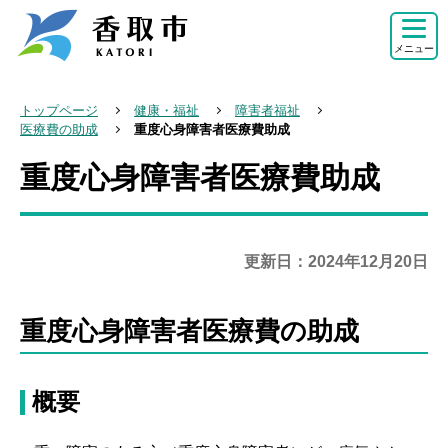
こ
の
メニュー
ペ
ー
トップページ
健康・福祉
障害者福祉
ジ
医療費の助成
重度心身障害者医療費助成
の
重度心身障害者医療費助成
本
先
文
頭
こ
で
こ
更新日：2024年12月20日
す
か
ら
重度心身障害者医療費の助成
概要