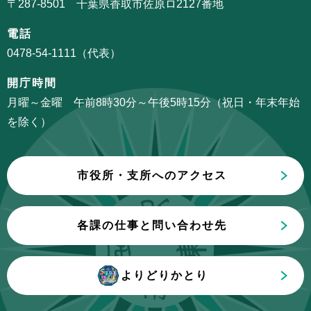
〒287-8501 千葉県香取市佐原ロ2127番地
こ
シ
こ
電話
ョ
か
0478-54-1111（代表）
ン
ら
こ
開庁時間
こ
月曜～金曜 午前8時30分～午後5時15分（祝日・年末年始
ま
を除く）
で
市役所・支所へのアクセス
各課の仕事と問い合わせ先
よりどりかとり