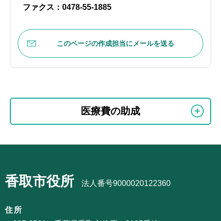
ファクス：0478-55-1885
このページの作成担当にメールを送る
本
サ
文
医療費の助成
ブ
こ
ナ
こ
ビ
ま
サ
ゲ
で
ブ
ー
香取市役所
ナ
法人番号9000020122360
シ
ビ
ョ
ゲ
住所
ン
ー