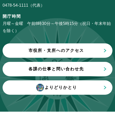
か
0478-54-1111（代表）
ン
ら
こ
開庁時間
こ
月曜～金曜 午前8時30分～午後5時15分（祝日・年末年始
ま
を除く）
で
市役所・支所へのアクセス
各課の仕事と問い合わせ先
よりどりかとり