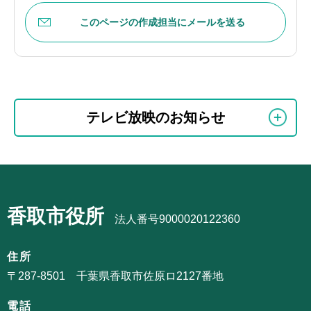
このページの作成担当にメールを送る
本
サ
文
テレビ放映のお知らせ
ブ
こ
ナ
こ
ビ
ま
サ
ゲ
で
ブ
ー
香取市役所
ナ
法人番号9000020122360
シ
ビ
ョ
ゲ
住所
ン
ー
〒287-8501 千葉県香取市佐原ロ2127番地
こ
シ
こ
電話
ョ