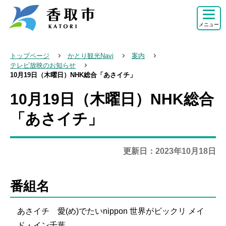
こ
の
メニュー
ペ
ー
トップページ
かとり観光Navi
案内
ジ
テレビ放映のお知らせ
10月19日（木曜日）NHK総合「あさイチ」
の
先
10月19日（木曜日）NHK総合
本
頭
文
「あさイチ」
で
こ
す
こ
更新日：2023年10月18日
か
ら
番組名
あさイチ 愛(め)でたいnippon 世界がビックリ メイ
ド・イン千葉