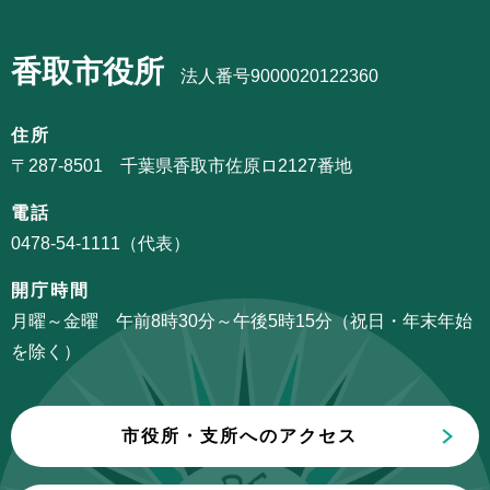
ま
サ
ゲ
で
ブ
ー
香取市役所
ナ
法人番号9000020122360
シ
ビ
ョ
ゲ
住所
ン
ー
〒287-8501 千葉県香取市佐原ロ2127番地
こ
シ
こ
電話
ョ
か
0478-54-1111（代表）
ン
ら
こ
開庁時間
こ
月曜～金曜 午前8時30分～午後5時15分（祝日・年末年始
ま
を除く）
で
市役所・支所へのアクセス