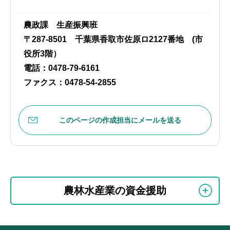
農政課 生産振興班
〒287-8501 千葉県香取市佐原ロ2127番地 (市
役所3階）
電話：0478-79-6161
ファクス：0478-54-2855
このページの作成担当にメールを送る
本
サ
文
農林水産業の資金援助
ブ
こ
ナ
こ
ビ