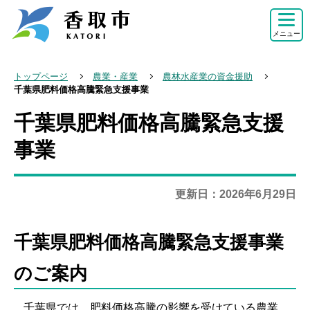
こ
の
メニュー
ペ
ー
トップページ
農業・産業
農林水産業の資金援助
ジ
千葉県肥料価格高騰緊急支援事業
の
千葉県肥料価格高騰緊急支援
本
先
文
事業
頭
こ
で
こ
す
更新日：2026年6月29日
か
ら
千葉県肥料価格高騰緊急支援事業
のご案内
千葉県では、肥料価格高騰の影響を受けている農業