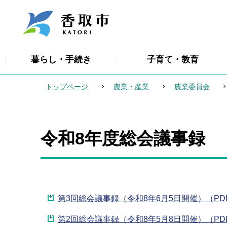
こ
の
ペ
ー
暮らし・手続き
子育て・教育
ジ
の
トップページ
農業・産業
農業委員会
先
頭
で
令和8年度総会議事録
本
す
文
こ
こ
か
第3回総会議事録（令和8年6月5日開催）（PDF
ら
第2回総会議事録（令和8年5月8日開催）（PDF