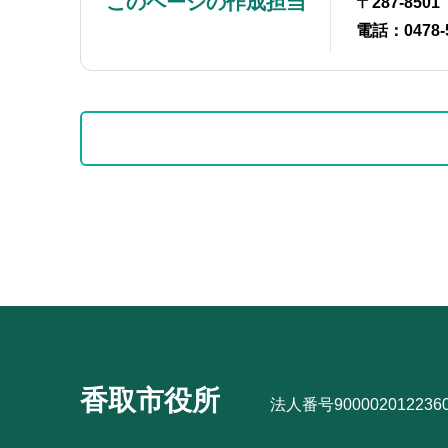
このページの作成担当
〒287-85
電話：0478-
本
サ
文
ブ
こ
ナ
こ
ビ
サ
ま
ゲ
ブ
で
ー
ナ
シ
ビ
ョ
ゲ
ン
ー
こ
シ
香取市役所
こ
法人番号900002012236
ョ
か
ン