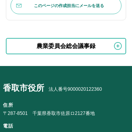
このページの作成担当にメールを送る
本
サ
文
農業委員会総会議事録
ブ
こ
ナ
こ
ビ
ま
サ
ゲ
で
ブ
ー
香取市役所
ナ
法人番号9000020122360
シ
ビ
ョ
ゲ
住所
ン
ー
〒287-8501 千葉県香取市佐原ロ2127番地
こ
シ
こ
電話
ョ