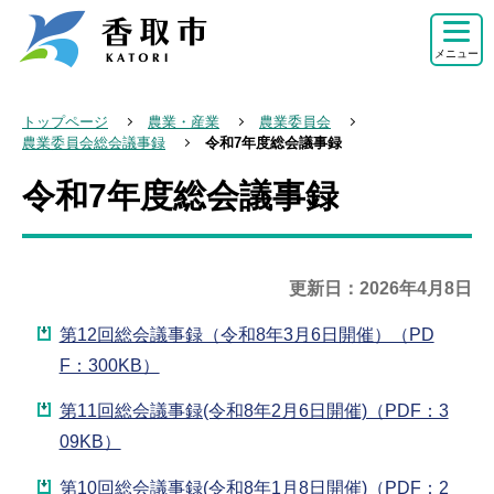
こ
の
メニュー
ペ
ー
トップページ
農業・産業
農業委員会
ジ
農業委員会総会議事録
令和7年度総会議事録
の
令和7年度総会議事録
本
先
文
頭
こ
で
こ
更新日：2026年4月8日
す
か
第12回総会議事録（令和8年3月6日開催）（PD
ら
F：300KB）
第11回総会議事録(令和8年2月6日開催)（PDF：3
09KB）
第10回総会議事録(令和8年1月8日開催)（PDF：2