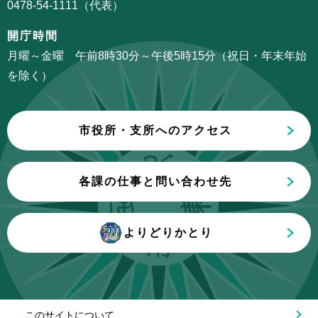
か
0478-54-1111（代表）
ン
ら
こ
開庁時間
こ
月曜～金曜 午前8時30分～午後5時15分（祝日・年末年始
ま
を除く）
で
市役所・支所へのアクセス
各課の仕事と問い合わせ先
よりどりかとり
このサイトについて