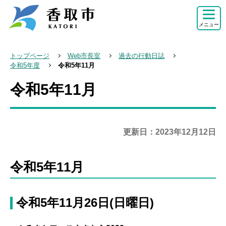
こ
の
メニュー
ペ
ー
トップページ
Web市長室
過去の行動日誌
ジ
令和5年度
令和5年11月
の
令和5年11月
本
先
文
頭
こ
で
こ
更新日：2023年12月12日
す
か
ら
令和5年11月
令和5年11月26日(日曜日)