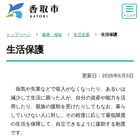
こ
の
メニュー
ペ
ー
トップページ
健康・福祉
生活支援
生活保護
ジ
生活保護
本
の
文
先
こ
頭
こ
で
更新日：2026年6月5日
か
す
病気や失業などで収入がなくなったり、あるいは
ら
減少して生活に困った人が、自分の資産や能力を活
用したり、親族の援助を受けたりしてもなお、暮ら
していけない人に対し、その程度に応じて最低限度
の生活を保障して、自立できるように援助する制度
です。