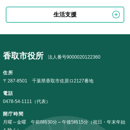
本
サ
文
生活支援
ブ
こ
ナ
こ
ビ
ま
サ
ゲ
で
ブ
ー
香取市役所
ナ
法人番号9000020122360
シ
ビ
ョ
ゲ
住所
ン
ー
〒287-8501 千葉県香取市佐原ロ2127番地
こ
シ
こ
電話
ョ
か
0478-54-1111（代表）
ン
ら
こ
開庁時間
こ
月曜～金曜 午前8時30分～午後5時15分（祝日・年末年始
ま