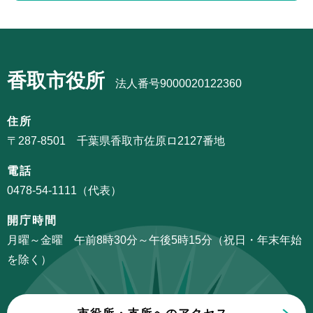
ナ
こ
ビ
ま
サ
ゲ
で
ブ
ー
香取市役所
ナ
法人番号9000020122360
シ
ビ
ョ
ゲ
住所
ン
ー
〒287-8501 千葉県香取市佐原ロ2127番地
こ
シ
こ
電話
ョ
か
0478-54-1111（代表）
ン
ら
こ
開庁時間
こ
月曜～金曜 午前8時30分～午後5時15分（祝日・年末年始
ま
を除く）
で