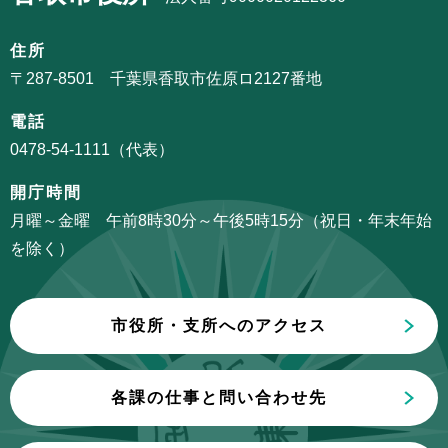
シ
ビ
ョ
ゲ
住所
ン
ー
〒287-8501 千葉県香取市佐原ロ2127番地
こ
シ
こ
電話
ョ
か
0478-54-1111（代表）
ン
ら
こ
開庁時間
こ
月曜～金曜 午前8時30分～午後5時15分（祝日・年末年始
ま
を除く）
で
市役所・支所へのアクセス
各課の仕事と問い合わせ先