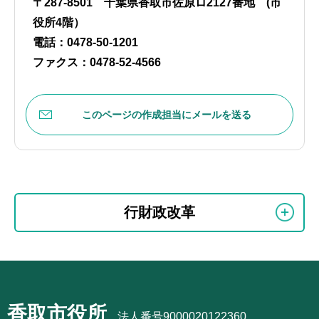
〒287-8501 千葉県香取市佐原ロ2127番地 (市
役所4階）
電話：0478-50-1201
ファクス：0478-52-4566
このページの作成担当にメールを送る
本
サ
文
行財政改革
ブ
こ
ナ
こ
ビ
ま
サ
ゲ
で
ブ
ー
香取市役所
ナ
法人番号9000020122360