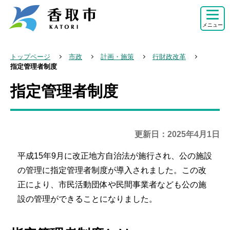
こ
の
メニュー
ペ
ー
トップページ
市政
計画・施策
行財政改革
ジ
指定管理者制度
の
指定管理者制度
本
先
文
頭
こ
で
こ
更新日：2025年4月1日
す
か
平成15年9月に改正地方自治法が施行され、公の施設
ら
の管理に指定管理者制度が導入されました。この改
正により、市民活動団体や民間事業者なども公の施
設の管理ができることになりました。