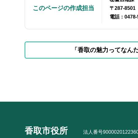
このページの作成担当
〒287-85
電話：0478-
本
サ
「香取の魅力ってなん
文
ブ
こ
ナ
こ
ビ
サ
ま
ゲ
ブ
で
ー
ナ
シ
ビ
ョ
ゲ
ン
ー
こ
シ
香取市役所
こ
法人番号900002012236
ョ