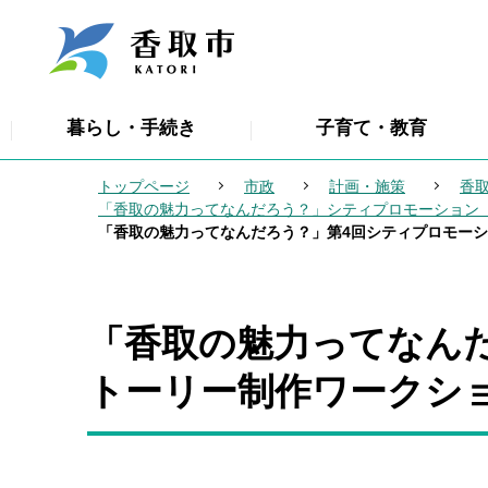
こ
の
ペ
ー
暮らし・手続き
子育て・教育
ジ
の
トップページ
市政
計画・施策
香
先
「香取の魅力ってなんだろう？」シティプロモーション
頭
「香取の魅力ってなんだろう？」第4回シティプロモー
で
す
「香取の魅力ってなん
本
文
トーリー制作ワークシ
こ
こ
か
ら