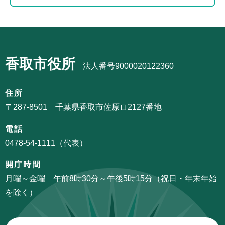
こ
ビ
ま
ゲ
で
サ
ー
ブ
シ
香取市役所
ナ
法人番号9000020122360
ョ
ビ
ン
ゲ
住所
こ
ー
〒287-8501 千葉県香取市佐原ロ2127番地
こ
シ
か
電話
ョ
ら
0478-54-1111（代表）
ン
こ
開庁時間
こ
月曜～金曜 午前8時30分～午後5時15分（祝日・年末年始
ま
を除く）
で