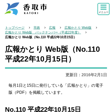
こ
の
メニュー
ペ
ー
トップページ
市政
広報
広報かとり Web版
ジ
広報かとり Web版 バックナンバー（平成22年度）
広報かとり Web版（No.110 平成22年10月15日）
の
先
広報かとり Web版（No.110
本
頭
文
平成22年10月15日）
で
こ
す
こ
更新日：2016年2月1日
か
ら
毎月1日と15日に発行している「広報かとり」の電子
版（PDF）を掲載しています。
No.110 平成22年10月15日