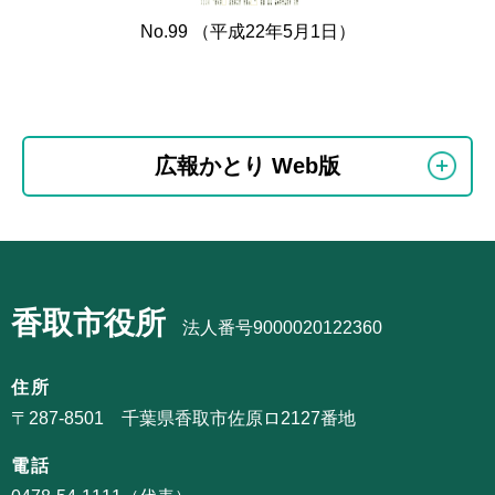
No.99 （平成22年5月1日）
本
文
こ
サ
広報かとり Web版
こ
ブ
ま
ナ
で
ビ
サ
ゲ
ブ
ー
香取市役所
ナ
法人番号9000020122360
シ
ビ
ョ
ゲ
住所
ン
ー
〒287-8501 千葉県香取市佐原ロ2127番地
こ
シ
こ
電話
ョ
か