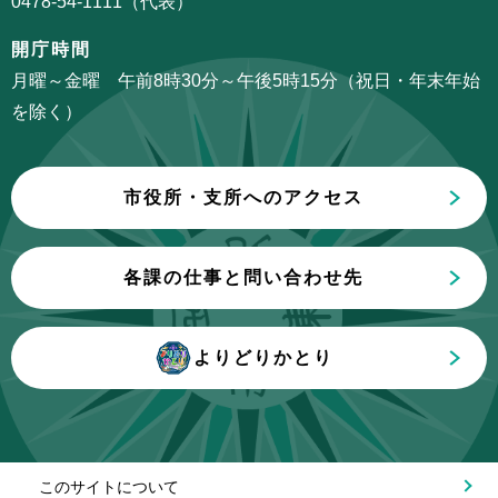
0478-54-1111（代表）
ン
ら
こ
開庁時間
こ
月曜～金曜 午前8時30分～午後5時15分（祝日・年末年始
ま
を除く）
で
市役所・支所へのアクセス
各課の仕事と問い合わせ先
よりどりかとり
このサイトについて