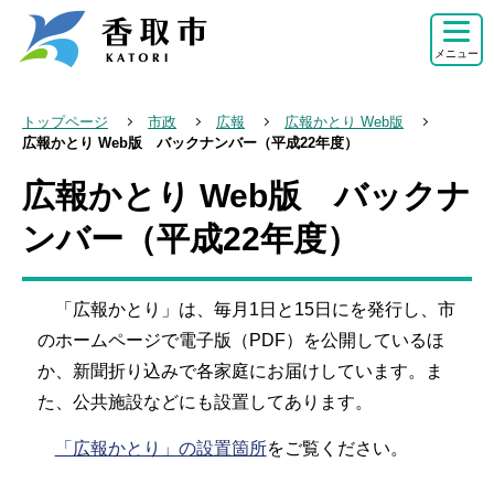
こ
の
メニュー
ペ
ー
トップページ
市政
広報
広報かとり Web版
ジ
広報かとり Web版 バックナンバー（平成22年度）
の
広報かとり Web版 バックナ
本
先
文
ンバー（平成22年度）
頭
こ
で
こ
す
「広報かとり」は、毎月1日と15日にを発行し、市
か
のホームページで電子版（PDF）を公開しているほ
ら
か、新聞折り込みで各家庭にお届けしています。ま
た、公共施設などにも設置してあります。
「広報かとり」の設置箇所
をご覧ください。