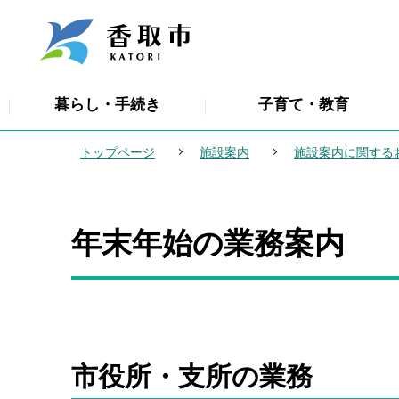
こ
の
ペ
ー
暮らし・手続き
子育て・教育
ジ
の
トップページ
施設案内
施設案内に関する
先
頭
で
年末年始の業務案内
本
す
文
こ
こ
か
ら
市役所・支所の業務