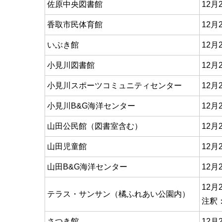
佐原中央図書館
12
香取市民体育館
12
いぶき館
12
小見川図書館
12
小見川スポーツコミュニティセンター
12
小見川B&G海洋センター
12
山田公民館（図書室含む）
12
山田児童館
12
山田B&G海洋センター
12
12
テラス・サンサン（橘ふれあい公園内）
注釈
さつき館
12